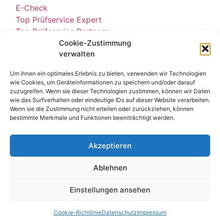
E-Check
Top Prüfservice Expert
Top Prüfservice Partners
Cookie-Zustimmung
Top Prüfservice GmbH
verwalten
Sicherheitsprüfungen Partners
Sicherheitsprüfungen Expert
Um ihnen ein optimales Erlebnis zu bieten, verwenden wir Technologien
Prüfung E-Check Expert
wie Cookies, um Geräteinformationen zu speichern und/oder darauf
Prüfung elektrischer Anlagen
zuzugreifen. Wenn sie dieser Technologien zustimmen, können wir Daten
wie das Surfverhalten oder eindeutige IDs auf dieser Website verarbeiten.
Wenn sie die Zustimmung nicht erteilen oder zurückziehen, können
bestimmte Merkmale und Funktionen beeinträchtigt werden.
Akzeptieren
Ablehnen
Kontakt
Impressum
Datenschutz
Einstellungen ansehen
© All Rights Reserved 2025
Cookie-Richtlinie
Datenschutz
Impressum