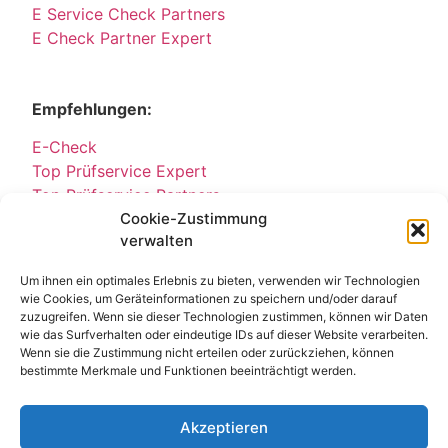
E Service Check Partners
E Check Partner Expert
Empfehlungen:
E-Check
Top Prüfservice Expert
Top Prüfservice Partners
Cookie-Zustimmung
Top Prüfservice GmbH
verwalten
Sicherheitsprüfungen Partners
Sicherheitsprüfungen Expert
Um ihnen ein optimales Erlebnis zu bieten, verwenden wir Technologien
Prüfung E-Check Expert
wie Cookies, um Geräteinformationen zu speichern und/oder darauf
Prüfung elektrischer Anlagen
zuzugreifen. Wenn sie dieser Technologien zustimmen, können wir Daten
wie das Surfverhalten oder eindeutige IDs auf dieser Website verarbeiten.
Wenn sie die Zustimmung nicht erteilen oder zurückziehen, können
bestimmte Merkmale und Funktionen beeinträchtigt werden.
Akzeptieren