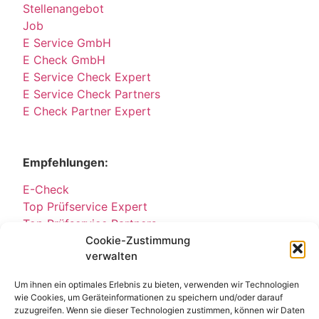
Stellenangebot
Job
E Service GmbH
E Check GmbH
E Service Check Expert
E Service Check Partners
E Check Partner Expert
Empfehlungen:
E-Check
Top Prüfservice Expert
Top Prüfservice Partners
Top Prüfservice GmbH
Cookie-Zustimmung
verwalten
Sicherheitsprüfungen Partners
Sicherheitsprüfungen Expert
Um ihnen ein optimales Erlebnis zu bieten, verwenden wir Technologien
Prüfung E-Check Expert
wie Cookies, um Geräteinformationen zu speichern und/oder darauf
Prüfung elektrischer Anlagen
zuzugreifen. Wenn sie dieser Technologien zustimmen, können wir Daten