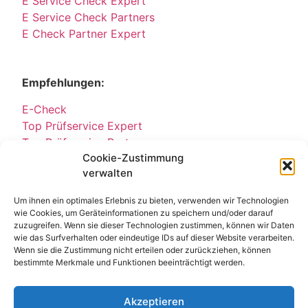
E Service Check Expert
E Service Check Partners
E Check Partner Expert
Empfehlungen:
E-Check
Top Prüfservice Expert
Top Prüfservice Partners
Cookie-Zustimmung
Top Prüfservice GmbH
verwalten
Sicherheitsprüfungen Partners
Sicherheitsprüfungen Expert
Um ihnen ein optimales Erlebnis zu bieten, verwenden wir Technologien
Prüfung E-Check Expert
wie Cookies, um Geräteinformationen zu speichern und/oder darauf
Prüfung elektrischer Anlagen
zuzugreifen. Wenn sie dieser Technologien zustimmen, können wir Daten
wie das Surfverhalten oder eindeutige IDs auf dieser Website verarbeiten.
Wenn sie die Zustimmung nicht erteilen oder zurückziehen, können
bestimmte Merkmale und Funktionen beeinträchtigt werden.
Akzeptieren