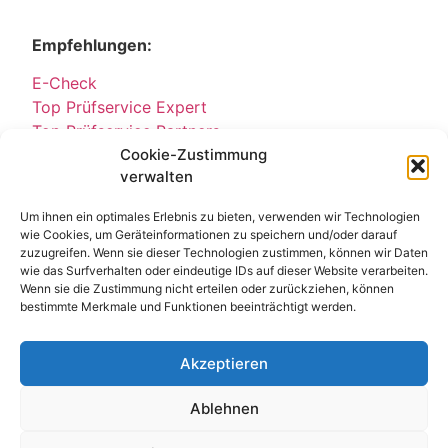
Empfehlungen:
E-Check
Top Prüfservice Expert
Top Prüfservice Partners
Top Prüfservice GmbH
Cookie-Zustimmung
verwalten
Sicherheitsprüfungen Partners
Sicherheitsprüfungen Expert
Um ihnen ein optimales Erlebnis zu bieten, verwenden wir Technologien
Prüfung E-Check Expert
wie Cookies, um Geräteinformationen zu speichern und/oder darauf
Prüfung elektrischer Anlagen
zuzugreifen. Wenn sie dieser Technologien zustimmen, können wir Daten
wie das Surfverhalten oder eindeutige IDs auf dieser Website verarbeiten.
Wenn sie die Zustimmung nicht erteilen oder zurückziehen, können
bestimmte Merkmale und Funktionen beeinträchtigt werden.
Akzeptieren
Ablehnen
Kontakt
Impressum
Datenschutz