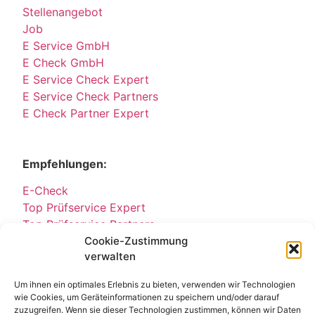
Stellenangebot
Job
E Service GmbH
E Check GmbH
E Service Check Expert
E Service Check Partners
E Check Partner Expert
Empfehlungen:
E-Check
Top Prüfservice Expert
Top Prüfservice Partners
Cookie-Zustimmung
Top Prüfservice GmbH
verwalten
Sicherheitsprüfungen Partners
Sicherheitsprüfungen Expert
Um ihnen ein optimales Erlebnis zu bieten, verwenden wir Technologien
Prüfung E-Check Expert
wie Cookies, um Geräteinformationen zu speichern und/oder darauf
Prüfung elektrischer Anlagen
zuzugreifen. Wenn sie dieser Technologien zustimmen, können wir Daten