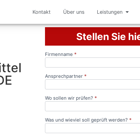
Kontakt
Über uns
Leistungen
Stellen Sie hi
Firmenname
*
Anfrageformular
ttel
DE
Ansprechpartner
*
Wo sollen wir prüfen?
*
Was und wieviel soll geprüft werden?
*