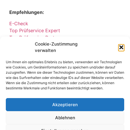
Empfehlungen:
E-Check
Top Prüfservice Expert
Top Prüfservice Partners
Cookie-Zustimmung
Top Prüfservice GmbH
verwalten
Sicherheitsprüfungen Partners
Sicherheitsprüfungen Expert
Um ihnen ein optimales Erlebnis zu bieten, verwenden wir Technologien
Prüfung E-Check Expert
wie Cookies, um Geräteinformationen zu speichern und/oder darauf
Prüfung elektrischer Anlagen
zuzugreifen. Wenn sie dieser Technologien zustimmen, können wir Daten
wie das Surfverhalten oder eindeutige IDs auf dieser Website verarbeiten.
Wenn sie die Zustimmung nicht erteilen oder zurückziehen, können
bestimmte Merkmale und Funktionen beeinträchtigt werden.
Akzeptieren
Ablehnen
Kontakt
Impressum
Datenschutz