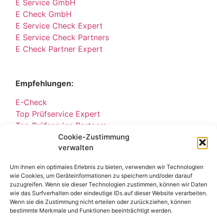
E Service GmbH
E Check GmbH
E Service Check Expert
E Service Check Partners
E Check Partner Expert
Empfehlungen:
E-Check
Top Prüfservice Expert
Top Prüfservice Partners
Top Prüfservice GmbH
Cookie-Zustimmung
verwalten
Sicherheitsprüfungen Partners
Sicherheitsprüfungen Expert
Um ihnen ein optimales Erlebnis zu bieten, verwenden wir Technologien
Prüfung E-Check Expert
wie Cookies, um Geräteinformationen zu speichern und/oder darauf
Prüfung elektrischer Anlagen
zuzugreifen. Wenn sie dieser Technologien zustimmen, können wir Daten
wie das Surfverhalten oder eindeutige IDs auf dieser Website verarbeiten.
Wenn sie die Zustimmung nicht erteilen oder zurückziehen, können
bestimmte Merkmale und Funktionen beeinträchtigt werden.