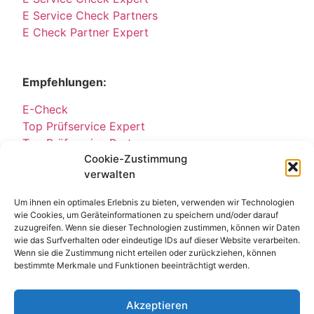
E Service Check Partners
E Check Partner Expert
Empfehlungen:
E-Check
Top Prüfservice Expert
Top Prüfservice Partners
Cookie-Zustimmung
Top Prüfservice GmbH
verwalten
Sicherheitsprüfungen Partners
Sicherheitsprüfungen Expert
Um ihnen ein optimales Erlebnis zu bieten, verwenden wir Technologien
Prüfung E-Check Expert
wie Cookies, um Geräteinformationen zu speichern und/oder darauf
Prüfung elektrischer Anlagen
zuzugreifen. Wenn sie dieser Technologien zustimmen, können wir Daten
wie das Surfverhalten oder eindeutige IDs auf dieser Website verarbeiten.
Wenn sie die Zustimmung nicht erteilen oder zurückziehen, können
bestimmte Merkmale und Funktionen beeinträchtigt werden.
Akzeptieren