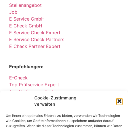
Stellenangebot
Job
E Service GmbH
E Check GmbH
E Service Check Expert
E Service Check Partners
E Check Partner Expert
Empfehlungen:
E-Check
Top Prüfservice Expert
Top Prüfservice Partners
Cookie-Zustimmung
Top Prüfservice GmbH
verwalten
Sicherheitsprüfungen Partners
Sicherheitsprüfungen Expert
Um ihnen ein optimales Erlebnis zu bieten, verwenden wir Technologien
Prüfung E-Check Expert
wie Cookies, um Geräteinformationen zu speichern und/oder darauf
Prüfung elektrischer Anlagen
zuzugreifen. Wenn sie dieser Technologien zustimmen, können wir Daten