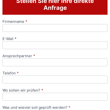
Stellen Sie hier ihre direkte
Anfrage
Firmenname
*
Anfrageformular
E-Mail
*
Ansprechpartner
*
Telefon
*
Wo sollen wir prüfen?
*
Was und wieviel soll geprüft werden?
*