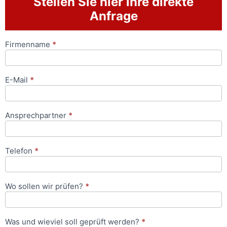
Stellen Sie hier ihre direkte
Anfrage
Firmenname
*
Anfrageformular
E-Mail
*
Ansprechpartner
*
Telefon
*
Wo sollen wir prüfen?
*
Was und wieviel soll geprüft werden?
*