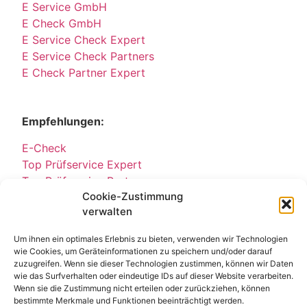
E Service GmbH
E Check GmbH
E Service Check Expert
E Service Check Partners
E Check Partner Expert
Empfehlungen:
E-Check
Top Prüfservice Expert
Top Prüfservice Partners
Cookie-Zustimmung
Top Prüfservice GmbH
verwalten
Sicherheitsprüfungen Partners
Sicherheitsprüfungen Expert
Um ihnen ein optimales Erlebnis zu bieten, verwenden wir Technologien
Prüfung E-Check Expert
wie Cookies, um Geräteinformationen zu speichern und/oder darauf
Prüfung elektrischer Anlagen
zuzugreifen. Wenn sie dieser Technologien zustimmen, können wir Daten
wie das Surfverhalten oder eindeutige IDs auf dieser Website verarbeiten.
Wenn sie die Zustimmung nicht erteilen oder zurückziehen, können
bestimmte Merkmale und Funktionen beeinträchtigt werden.