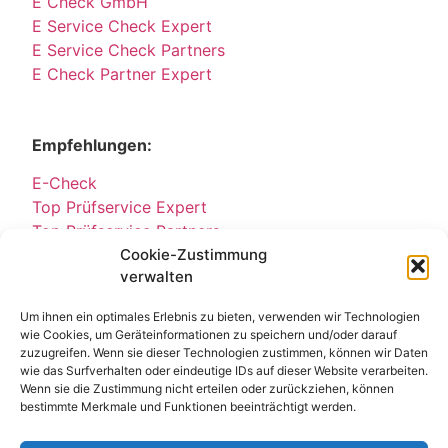
E Check GmbH
E Service Check Expert
E Service Check Partners
E Check Partner Expert
Empfehlungen:
E-Check
Top Prüfservice Expert
Top Prüfservice Partners
Cookie-Zustimmung
Top Prüfservice GmbH
verwalten
Sicherheitsprüfungen Partners
Sicherheitsprüfungen Expert
Um ihnen ein optimales Erlebnis zu bieten, verwenden wir Technologien
Prüfung E-Check Expert
wie Cookies, um Geräteinformationen zu speichern und/oder darauf
Prüfung elektrischer Anlagen
zuzugreifen. Wenn sie dieser Technologien zustimmen, können wir Daten
wie das Surfverhalten oder eindeutige IDs auf dieser Website verarbeiten.
Wenn sie die Zustimmung nicht erteilen oder zurückziehen, können
bestimmte Merkmale und Funktionen beeinträchtigt werden.