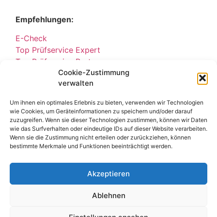
Empfehlungen:
E-Check
Top Prüfservice Expert
Top Prüfservice Partners
Cookie-Zustimmung
Top Prüfservice GmbH
verwalten
Sicherheitsprüfungen Partners
Sicherheitsprüfungen Expert
Um ihnen ein optimales Erlebnis zu bieten, verwenden wir Technologien
Prüfung E-Check Expert
wie Cookies, um Geräteinformationen zu speichern und/oder darauf
Prüfung elektrischer Anlagen
zuzugreifen. Wenn sie dieser Technologien zustimmen, können wir Daten
wie das Surfverhalten oder eindeutige IDs auf dieser Website verarbeiten.
Wenn sie die Zustimmung nicht erteilen oder zurückziehen, können
bestimmte Merkmale und Funktionen beeinträchtigt werden.
Akzeptieren
Ablehnen
Kontakt
Impressum
Datenschutz
© All Rights Reserved 2025