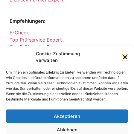
Empfehlungen:
E-Check
Top Prüfservice Expert
Top Prüfservice Partners
Cookie-Zustimmung
Top Prüfservice GmbH
verwalten
Sicherheitsprüfungen Partners
Sicherheitsprüfungen Expert
Um ihnen ein optimales Erlebnis zu bieten, verwenden wir Technologien
Prüfung E-Check Expert
wie Cookies, um Geräteinformationen zu speichern und/oder darauf
Prüfung elektrischer Anlagen
zuzugreifen. Wenn sie dieser Technologien zustimmen, können wir Daten
wie das Surfverhalten oder eindeutige IDs auf dieser Website verarbeiten.
Wenn sie die Zustimmung nicht erteilen oder zurückziehen, können
bestimmte Merkmale und Funktionen beeinträchtigt werden.
Akzeptieren
Ablehnen