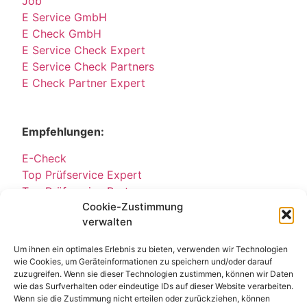
Job
E Service GmbH
E Check GmbH
E Service Check Expert
E Service Check Partners
E Check Partner Expert
Empfehlungen:
E-Check
Top Prüfservice Expert
Top Prüfservice Partners
Cookie-Zustimmung
Top Prüfservice GmbH
verwalten
Sicherheitsprüfungen Partners
Sicherheitsprüfungen Expert
Um ihnen ein optimales Erlebnis zu bieten, verwenden wir Technologien
Prüfung E-Check Expert
wie Cookies, um Geräteinformationen zu speichern und/oder darauf
Prüfung elektrischer Anlagen
zuzugreifen. Wenn sie dieser Technologien zustimmen, können wir Daten
wie das Surfverhalten oder eindeutige IDs auf dieser Website verarbeiten.
Wenn sie die Zustimmung nicht erteilen oder zurückziehen, können