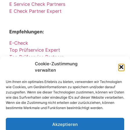
E Service Check Partners
E Check Partner Expert
Empfehlungen:
E-Check
Top Prüfservice Expert
Top Prüfservice Partners
Top Prüfservice GmbH
Cookie-Zustimmung
verwalten
Sicherheitsprüfungen Partners
Sicherheitsprüfungen Expert
Um ihnen ein optimales Erlebnis zu bieten, verwenden wir Technologien
Prüfung E-Check Expert
wie Cookies, um Geräteinformationen zu speichern und/oder darauf
Prüfung elektrischer Anlagen
zuzugreifen. Wenn sie dieser Technologien zustimmen, können wir Daten
wie das Surfverhalten oder eindeutige IDs auf dieser Website verarbeiten.
Wenn sie die Zustimmung nicht erteilen oder zurückziehen, können
bestimmte Merkmale und Funktionen beeinträchtigt werden.
Akzeptieren