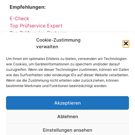
Empfehlungen:
E-Check
Top Prüfservice Expert
Top Prüfservice Partners
Cookie-Zustimmung
Top Prüfservice GmbH
verwalten
Sicherheitsprüfungen Partners
Sicherheitsprüfungen Expert
Um ihnen ein optimales Erlebnis zu bieten, verwenden wir Technologien
Prüfung E-Check Expert
wie Cookies, um Geräteinformationen zu speichern und/oder darauf
Prüfung elektrischer Anlagen
zuzugreifen. Wenn sie dieser Technologien zustimmen, können wir Daten
wie das Surfverhalten oder eindeutige IDs auf dieser Website verarbeiten.
Wenn sie die Zustimmung nicht erteilen oder zurückziehen, können
bestimmte Merkmale und Funktionen beeinträchtigt werden.
Akzeptieren
Ablehnen
Kontakt
Impressum
Datenschutz
Einstellungen ansehen
© All Rights Reserved 2025