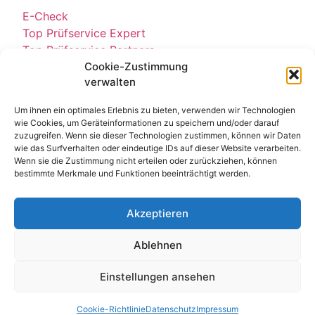
E-Check
Top Prüfservice Expert
Top Prüfservice Partners
Top Prüfservice GmbH
Cookie-Zustimmung
verwalten
Sicherheitsprüfungen Partners
Sicherheitsprüfungen Expert
Um ihnen ein optimales Erlebnis zu bieten, verwenden wir Technologien
Prüfung E-Check Expert
wie Cookies, um Geräteinformationen zu speichern und/oder darauf
Prüfung elektrischer Anlagen
zuzugreifen. Wenn sie dieser Technologien zustimmen, können wir Daten
wie das Surfverhalten oder eindeutige IDs auf dieser Website verarbeiten.
Wenn sie die Zustimmung nicht erteilen oder zurückziehen, können
bestimmte Merkmale und Funktionen beeinträchtigt werden.
Akzeptieren
Ablehnen
Kontakt
Impressum
Datenschutz
© All Rights Reserved 2025
Einstellungen ansehen
Cookie-Richtlinie
Datenschutz
Impressum