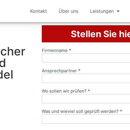
Kontakt
Über uns
Leistungen
Stellen Sie hi
icher
Firmenname
*
Anfrageformular
nd
el⁠
Ansprechpartner
*
Wo sollen wir prüfen?
*
Was und wieviel soll geprüft werden?
*