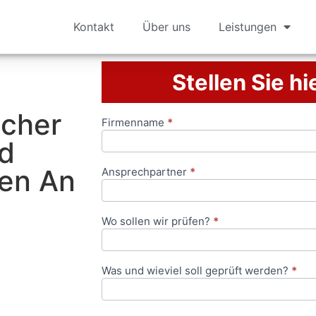
Kontakt
Über uns
Leistungen
Stellen Sie hi
icher
Firmenname
*
Anfrageformular
nd
gen An
Ansprechpartner
*
Wo sollen wir prüfen?
*
Was und wieviel soll geprüft werden?
*