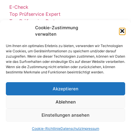
E-Check
Top Prüfservice Expert
Top Prüfservice Partners
Cookie-Zustimmung
Top Prüfservice GmbH
verwalten
Sicherheitsprüfungen Partners
Sicherheitsprüfungen Expert
Um ihnen ein optimales Erlebnis zu bieten, verwenden wir Technologien
Prüfung E-Check Expert
wie Cookies, um Geräteinformationen zu speichern und/oder darauf
Prüfung elektrischer Anlagen
zuzugreifen. Wenn sie dieser Technologien zustimmen, können wir Daten
wie das Surfverhalten oder eindeutige IDs auf dieser Website verarbeiten.
Wenn sie die Zustimmung nicht erteilen oder zurückziehen, können
bestimmte Merkmale und Funktionen beeinträchtigt werden.
Akzeptieren
Ablehnen
Kontakt
Impressum
Datenschutz
Einstellungen ansehen
© All Rights Reserved 2025
Cookie-Richtlinie
Datenschutz
Impressum