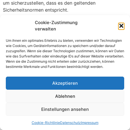
um sicherzustellen, dass es den geltenden
Sicherheitsnormen entspricht.
Nach der Reparatur oder dem Austausch sollte das
Cookie-Zustimmung
Gerät erneut geprüft werden, um sicherzustellen, dass
verwalten
es jetzt den Anforderungen entspricht. Die Prüfung ist
Um ihnen ein optimales Erlebnis zu bieten, verwenden wir Technologien
wichtig, um die Sicherheit der Benutzer zu
wie Cookies, um Geräteinformationen zu speichern und/oder darauf
gewährleisten und Unfälle zu vermeiden.
zuzugreifen. Wenn sie dieser Technologien zustimmen, können wir Daten
wie das Surfverhalten oder eindeutige IDs auf dieser Website verarbeiten.
Können ortsveränderliche
Wenn sie die Zustimmung nicht erteilen oder zurückziehen, können
bestimmte Merkmale und Funktionen beeinträchtigt werden.
elektrische Geräte auch selbst
geprüft werden?
Akzeptieren
Die Prüfung ortsveränderlicher elektrischer Geräte
Ablehnen
erfordert spezialisiertes Fachwissen und wird in der
Regel von qualifizierten Prüfdienstleistern durchgeführt.
Einstellungen ansehen
Diese haben das erforderliche Know-how, um die
Geräte sachgemäß zu prüfen und die notwendigen
Cookie-Richtlinie
Datenschutz
Impressum
Tests und Messungen durchzuführen.