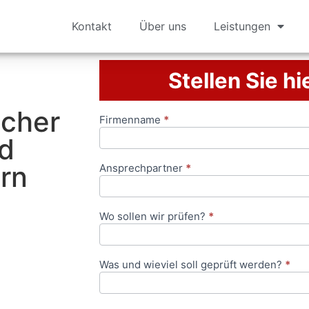
Kontakt
Über uns
Leistungen
Stellen Sie hi
icher
Firmenname
*
Anfrageformular
nd
orn
Ansprechpartner
*
Wo sollen wir prüfen?
*
Was und wieviel soll geprüft werden?
*