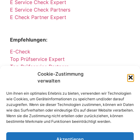
E Service Check Expert
E Service Check Partners
E Check Partner Expert
Empfehlungen:
E-Check
Top Prüfservice Expert
Top Prüfservice Partners
Cookie-Zustimmung
Top Prüfservice GmbH
verwalten
Sicherheitsprüfungen Partners
Sicherheitsprüfungen Expert
Um ihnen ein optimales Erlebnis zu bieten, verwenden wir Technologien
Prüfung E-Check Expert
wie Cookies, um Geräteinformationen zu speichern und/oder darauf
Prüfung elektrischer Anlagen
zuzugreifen. Wenn sie dieser Technologien zustimmen, können wir Daten
wie das Surfverhalten oder eindeutige IDs auf dieser Website verarbeiten.
Wenn sie die Zustimmung nicht erteilen oder zurückziehen, können
bestimmte Merkmale und Funktionen beeinträchtigt werden.
Akzeptieren