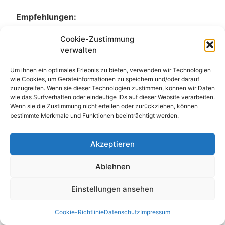
Empfehlungen:
E-Check
Cookie-Zustimmung
Top Prüfservice Expert
verwalten
Top Prüfservice Partners
Um ihnen ein optimales Erlebnis zu bieten, verwenden wir Technologien
Top Prüfservice GmbH
wie Cookies, um Geräteinformationen zu speichern und/oder darauf
Sicherheitsprüfungen Partners
zuzugreifen. Wenn sie dieser Technologien zustimmen, können wir Daten
Sicherheitsprüfungen Expert
wie das Surfverhalten oder eindeutige IDs auf dieser Website verarbeiten.
Wenn sie die Zustimmung nicht erteilen oder zurückziehen, können
Prüfung E-Check Expert
bestimmte Merkmale und Funktionen beeinträchtigt werden.
Prüfung elektrischer Anlagen
Akzeptieren
Ablehnen
Einstellungen ansehen
Kontakt
Impressum
Datenschutz
Cookie-Richtlinie
Datenschutz
Impressum
© All Rights Reserved 2025