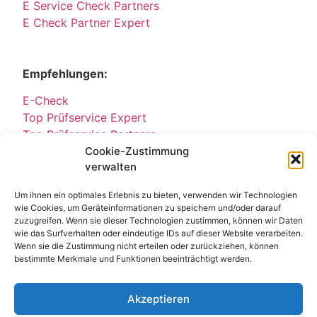
E Service Check Partners
E Check Partner Expert
Empfehlungen:
E-Check
Top Prüfservice Expert
Top Prüfservice Partners
Cookie-Zustimmung
Top Prüfservice GmbH
verwalten
Sicherheitsprüfungen Partners
Sicherheitsprüfungen Expert
Um ihnen ein optimales Erlebnis zu bieten, verwenden wir Technologien
Prüfung E-Check Expert
wie Cookies, um Geräteinformationen zu speichern und/oder darauf
Prüfung elektrischer Anlagen
zuzugreifen. Wenn sie dieser Technologien zustimmen, können wir Daten
wie das Surfverhalten oder eindeutige IDs auf dieser Website verarbeiten.
Wenn sie die Zustimmung nicht erteilen oder zurückziehen, können
bestimmte Merkmale und Funktionen beeinträchtigt werden.
Akzeptieren