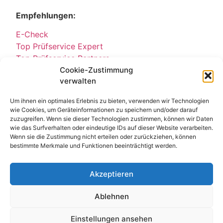
Empfehlungen:
E-Check
Top Prüfservice Expert
Top Prüfservice Partners
Cookie-Zustimmung
Top Prüfservice GmbH
verwalten
Sicherheitsprüfungen Partners
Sicherheitsprüfungen Expert
Um ihnen ein optimales Erlebnis zu bieten, verwenden wir Technologien
Prüfung E-Check Expert
wie Cookies, um Geräteinformationen zu speichern und/oder darauf
Prüfung elektrischer Anlagen
zuzugreifen. Wenn sie dieser Technologien zustimmen, können wir Daten
wie das Surfverhalten oder eindeutige IDs auf dieser Website verarbeiten.
Wenn sie die Zustimmung nicht erteilen oder zurückziehen, können
bestimmte Merkmale und Funktionen beeinträchtigt werden.
Akzeptieren
Ablehnen
Kontakt
Impressum
Datenschutz
© All Rights Reserved 2025
Einstellungen ansehen