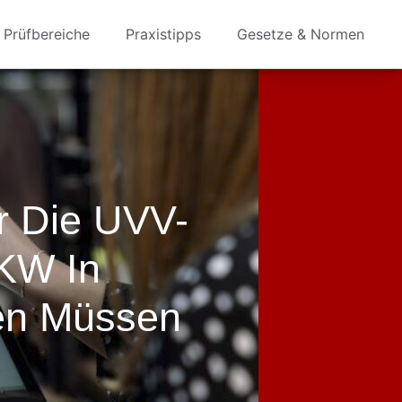
Prüfbereiche
Praxistipps
Gesetze & Normen
r Die UVV-
KW In
en Müssen