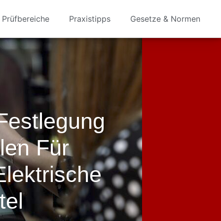
Prüfbereiche
Praxistipps
Gesetze & Normen
 Festlegung
len Für
Elektrische
tel