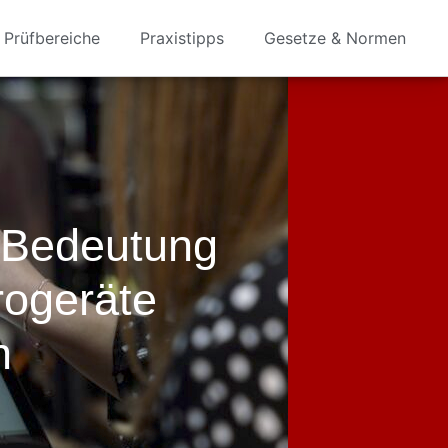
Prüfbereiche
Praxistipps
Gesetze & Normen
 Bedeutung
rogeräte
n