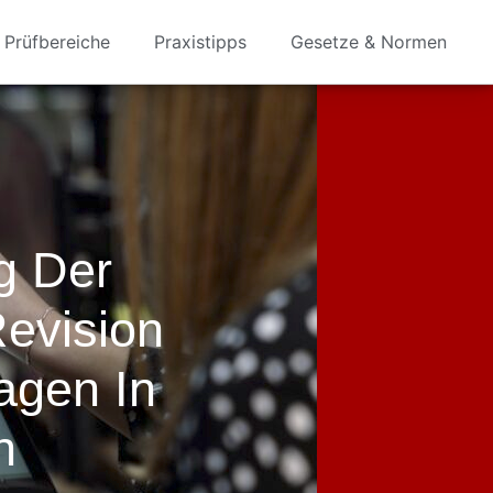
Prüfbereiche
Praxistipps
Gesetze & Normen
g Der
evision
lagen In
n