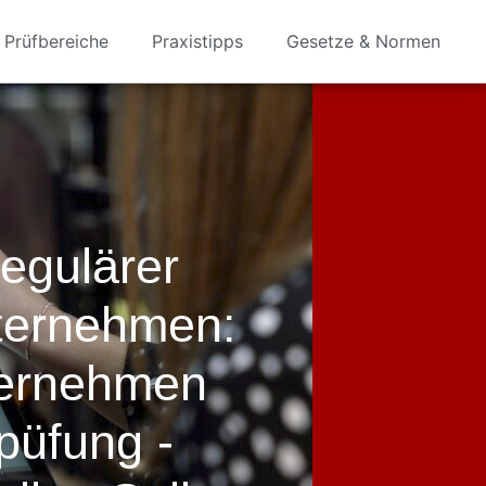
Prüfbereiche
Praxistipps
Gesetze & Normen
egulärer
nternehmen:
ernehmen
püfung -