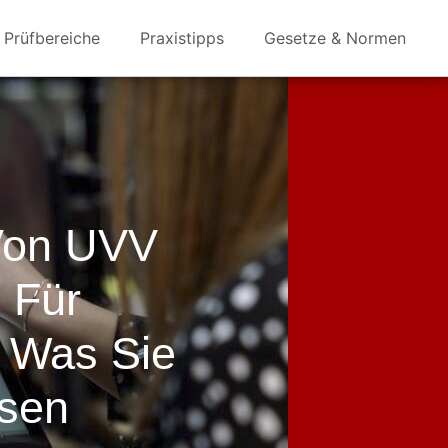
Prüfbereiche
Praxistipps
Gesetze & Normen
Von UVV
 Für
 Was Sie
sen