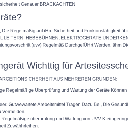
eitsicherheit Genauer BRACKACHTEN.
räte?
Regelmäßig auf iHre Sicherheit und Funkionsfähigkeit über
L LEITERN, HEBEBÜHNEN, ELEKTROGERATE UNDERKENKIGE
tungsvorschrift (uvv) Regelmäß DurchgefÜHrt Werden, ähm Die 
erät Wichttig für Artesitessch
E ARGEITIONSICHERHEIT AUS MEHREREN GRUNDEN:
ge Regelmäßige Überprüfung und Wartung der Geräte Können Po
eer: Gutwewartete Arebeitsmittel Tragen Dazu Bei, Die Gesundh
u Vermeiden.
e Regelmäßige überprufung und Wartung von UVV Kleiingeringe
heit Zuwähhrleihen.