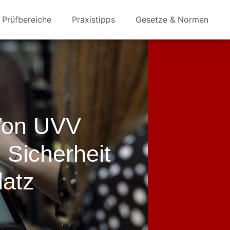
Prüfbereiche
Praxistipps
Gesetze & Normen
Von UVV
 Sicherheit
latz