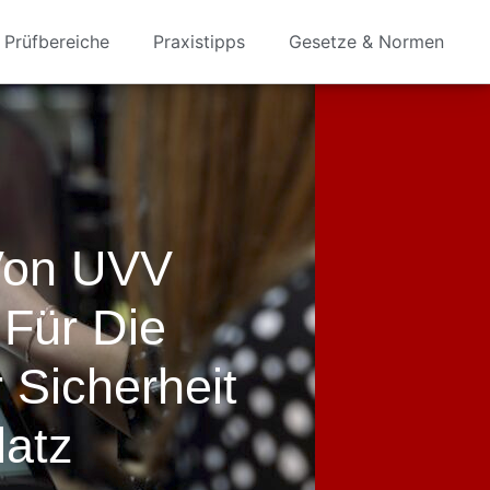
Prüfbereiche
Praxistipps
Gesetze & Normen
Von UVV
Für Die
 Sicherheit
latz