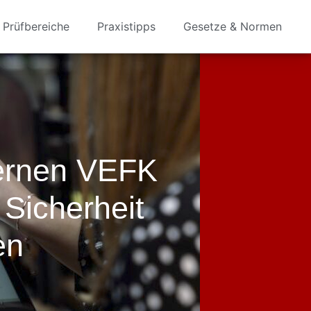
Prüfbereiche
Praxistipps
Gesetze & Normen
ternen VEFK
 Sicherheit
en