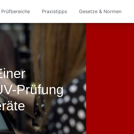
Prüfbereiche
Praxistipps
Gesetze & Normen
Einer
V-Prüfung
eräte