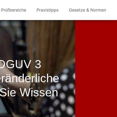
Prüfbereiche
Praxistipps
Gesetze & Normen
 DGUV 3
eränderliche
 Sie Wissen