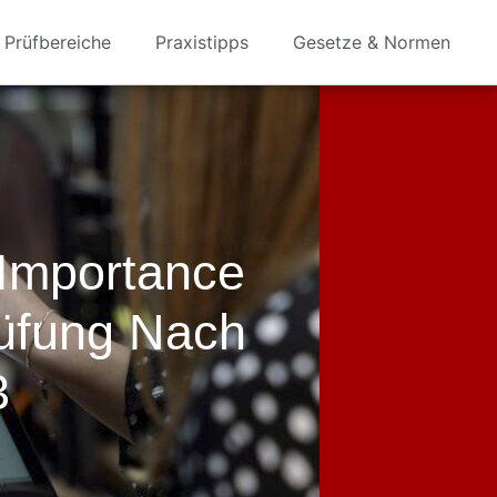
Prüfbereiche
Praxistipps
Gesetze & Normen
Importance
üfung Nach
3