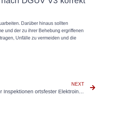
ng nach DGUV V3 korrekt
uarbeiten. Darüber hinaus sollten
me und der zu ihrer Behebung ergriffenen
tragen, Unfälle zu vermeiden und die
NEXT
Die Bedeutung regelmäßiger Inspektionen ortsfester Elektroinstallationen nach VDE-Normen