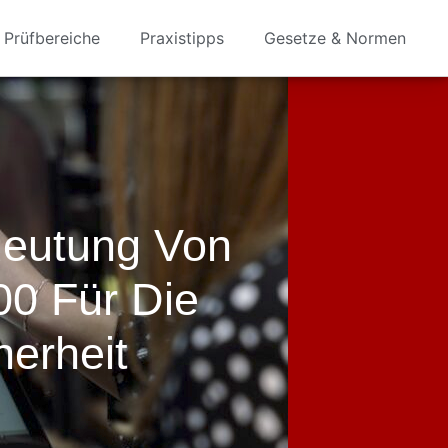
Prüfbereiche
Praxistipps
Gesetze & Normen
deutung Von
 Für Die
herheit