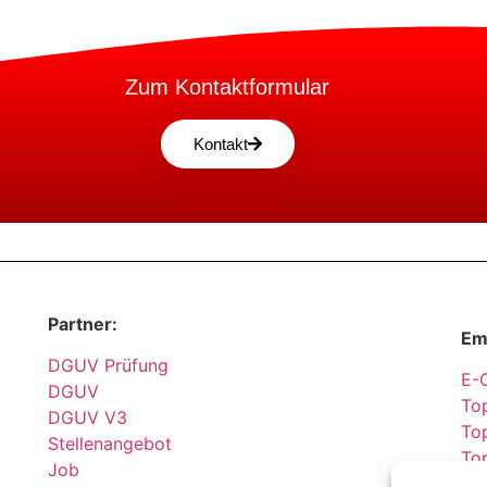
Zum Kontaktformular
Kontakt
Partner:
Em
DGUV Prüfung
E-
DGUV
Top
DGUV V3
Top
Stellenangebot
To
Job
Sic