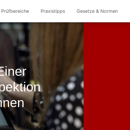
Prüfbereiche
Praxistipps
Gesetze & Normen
Einer
pektion
nnen