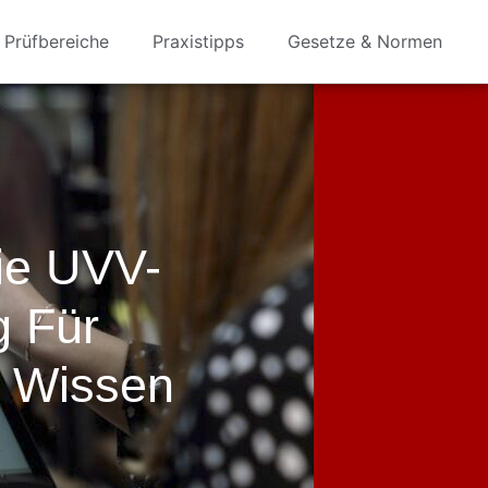
Prüfbereiche
Praxistipps
Gesetze & Normen
ie UVV-
g Für
e Wissen