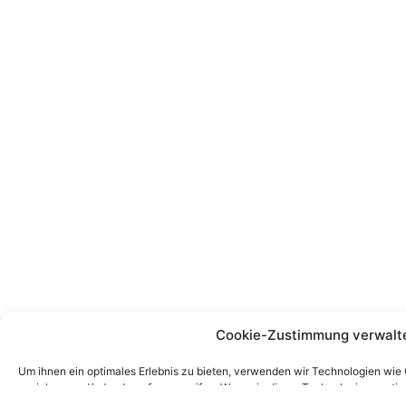
Cookie-Zustimmung verwalt
Um ihnen ein optimales Erlebnis zu bieten, verwenden wir Technologien wie
speichern und/oder darauf zuzugreifen. Wenn sie dieser Technologien zust
Surfverhalten oder eindeutige IDs auf dieser Website verarbeiten. Wenn sie d