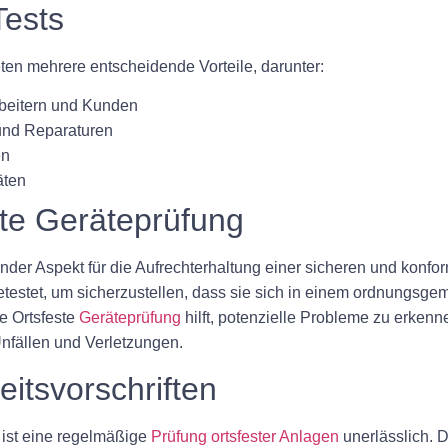
Tests
eten mehrere entscheidende Vorteile, darunter:
rbeitern und Kunden
 und Reparaturen
en
äten
te Geräteprüfung
ender Aspekt für die Aufrechterhaltung einer sicheren und konf
getestet, um sicherzustellen, dass sie sich in einem ordnungsg
e Ortsfeste
Geräteprüfung
hilft, potenzielle Probleme zu erkenn
Unfällen und Verletzungen.
eitsvorschriften
n ist eine regelmäßige
Prüfung ortsfester Anlagen
unerlässlich. D