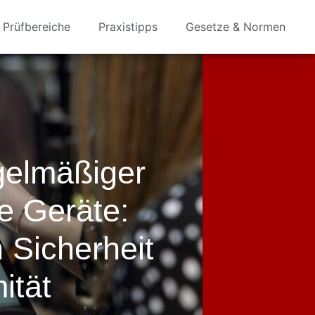
Prüfbereiche
Praxistipps
Gesetze & Normen
gelmäßiger
te Geräte:
 Sicherheit
ität