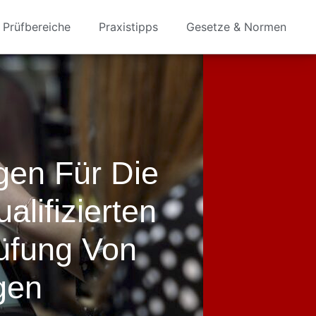
Prüfbereiche
Praxistipps
Gesetze & Normen
gen Für Die
alifizierten
rüfung Von
gen